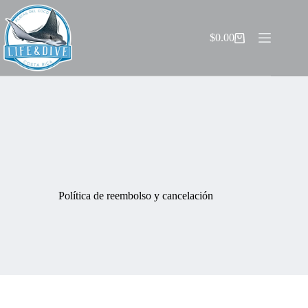
Skip
to
content
$
0.00
Shopping
cart
Política de reembolso y cancelación